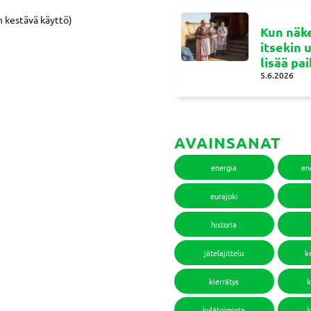
 kestävä käyttö)
Kun näke
itsekin 
lisää pa
5.6.2026
AVAINSANAT
energia
en
eurajoki
historia
jätelajittelu
k
kierrätys
k
kylätoiminta
k