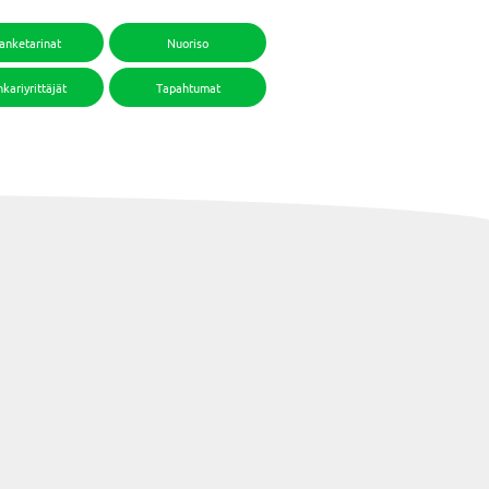
anketarinat
Nuoriso
kariyrittäjät
Tapahtumat