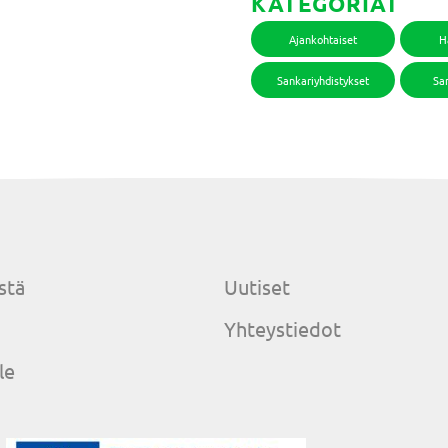
KATEGORIAT
Ajankohtaiset
H
Sankariyhdistykset
San
stä
Uutiset
Yhteystiedot
le