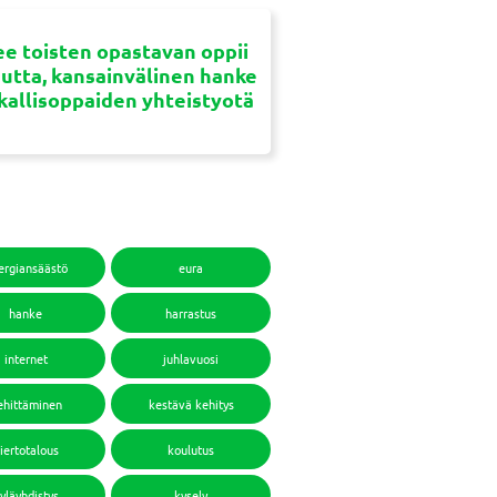
e toisten opastavan oppii
uutta, kansainvälinen hanke
ikallisoppaiden yhteistyotä
ergiansäästö
eura
hanke
harrastus
internet
juhlavuosi
ehittäminen
kestävä kehitys
iertotalous
koulutus
yläyhdistys
kysely