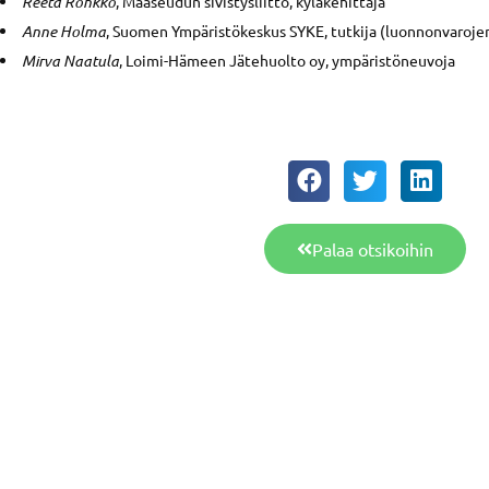
Reeta Rönkkö
, Maaseudun sivistysliitto, kyläkehittäjä
Anne Holma
, Suomen Ympäristökeskus SYKE, tutkija (luonnonvarojen
Mirva Naatula
, Loimi-Hämeen Jätehuolto oy, ympäristöneuvoja
Palaa otsikoihin