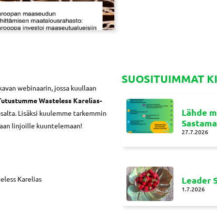
SUOSITUIMMAT K
kavan webinaarin, jossa kuullaan
Tutustumme Wasteless Karelias-
Lähde m
osalta. Lisäksi kuulemme tarkemmin
Sastamal
an linjoille kuuntelemaan!
27.7.2026
teless Karelias
Leader S
1.7.2026