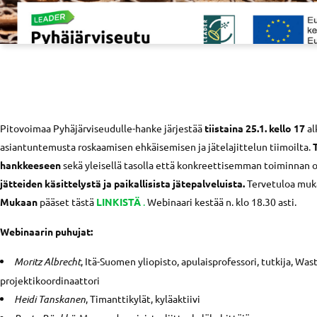
Pitovoimaa Pyhäjärviseudulle-hanke järjestää
tiistaina 25.1. kello 17
al
asiantuntemusta roskaamisen ehkäisemisen ja jätelajittelun tiimoilta.
hankkeeseen
sekä yleisellä tasolla että konkreettisemman toiminnan 
jätteiden käsittelystä ja paikallisista jätepalveluista.
Tervetuloa muka
Mukaan
pääset tästä
LINKISTÄ
.
Webinaari kestää n. klo 18.30 asti.
Webinaarin puhujat:
Moritz Albrecht
, Itä-Suomen yliopisto, apulaisprofessori, tutkija, Was
projektikoordinaattori
Heidi Tanskanen
, Timanttikylät, kyläaktiivi