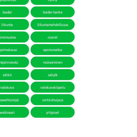
leader
leader-hanke
liikunta
liikuntamahdollisuus
nimimuutos
nuoret
hjelmakausi
opintomatka
häjärviseutu
roskaaminen
sähkö
säkylä
valokuva
valokuvakilpailu
paaehtoistyö
verkkohuijaus
webinaari
yritykset