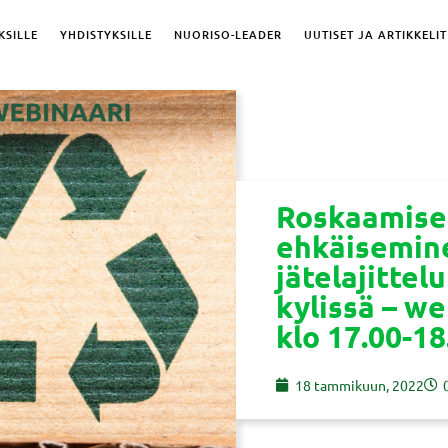
KSILLE
YHDISTYKSILLE
NUORISO-LEADER
UUTISET JA ARTIKKELIT
Roskaamise
ehkäisemine
jätelajittel
kylissä – we
klo 17.00-18
18 tammikuun, 2022