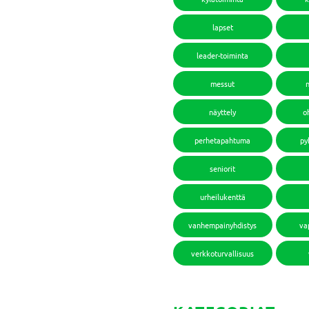
lapset
leader-toiminta
messut
näyttely
o
perhetapahtuma
py
seniorit
urheilukenttä
vanhempainyhdistys
va
verkkoturvallisuus