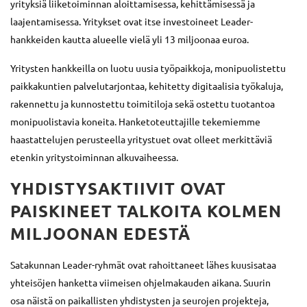
yrityksiä liiketoiminnan aloittamisessa, kehittämisessä ja
laajentamisessa. Yritykset ovat itse investoineet Leader-
hankkeiden kautta alueelle vielä yli 13 miljoonaa euroa.
Yritysten hankkeilla on luotu uusia työpaikkoja, monipuolistettu
paikkakuntien palvelutarjontaa, kehitetty digitaalisia työkaluja,
rakennettu ja kunnostettu toimitiloja sekä ostettu tuotantoa
monipuolistavia koneita. Hanketoteuttajille tekemiemme
haastattelujen perusteella yritystuet ovat olleet merkittäviä
etenkin yritystoiminnan alkuvaiheessa.
YHDISTYSAKTIIVIT OVAT
PAISKINEET TALKOITA KOLMEN
MILJOONAN EDESTÄ
Satakunnan Leader-ryhmät ovat rahoittaneet lähes kuusisataa
yhteisöjen hanketta viimeisen ohjelmakauden aikana. Suurin
osa näistä on paikallisten yhdistysten ja seurojen projekteja,