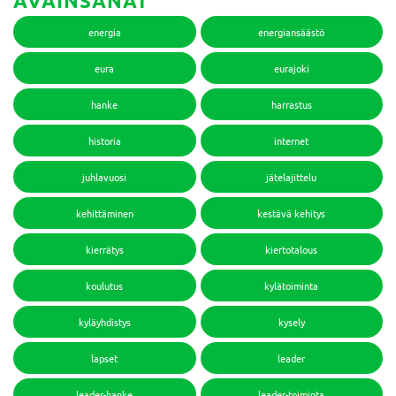
AVAINSANAT
energia
energiansäästö
eura
eurajoki
hanke
harrastus
historia
internet
juhlavuosi
jätelajittelu
kehittäminen
kestävä kehitys
kierrätys
kiertotalous
koulutus
kylätoiminta
kyläyhdistys
kysely
lapset
leader
leader-hanke
leader-toiminta