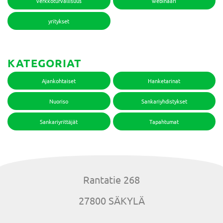
verkkoturvallisuus
webinaari
yritykset
KATEGORIAT
Ajankohtaiset
Hanketarinat
Nuoriso
Sankariyhdistykset
Sankariyrittäjät
Tapahtumat
Rantatie 268
27800 SÄKYLÄ