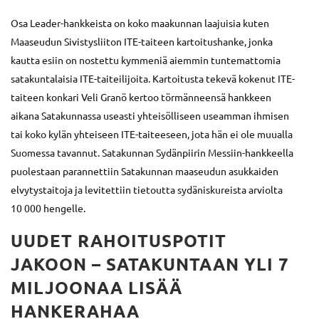
Osa Leader-hankkeista on koko maakunnan laajuisia kuten
Maaseudun Sivistysliiton ITE-taiteen kartoitushanke, jonka
kautta esiin on nostettu kymmeniä aiemmin tuntemattomia
satakuntalaisia ITE-taiteilijoita. Kartoitusta tekevä kokenut ITE-
taiteen konkari Veli Granö kertoo törmänneensä hankkeen
aikana Satakunnassa useasti yhteisölliseen useamman ihmisen
tai koko kylän yhteiseen ITE-taiteeseen, jota hän ei ole muualla
Suomessa tavannut. Satakunnan Sydänpiirin Messiin-hankkeella
puolestaan parannettiin Satakunnan maaseudun asukkaiden
elvytystaitoja ja levitettiin tietoutta sydäniskureista arviolta
10 000 hengelle.
UUDET RAHOITUSPOTIT
JAKOON – SATAKUNTAAN YLI 7
MILJOONAA LISÄÄ
HANKERAHAA