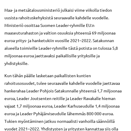
Maa- ja metsätalousministeriö julkaisi viime viikolla tiedon
uusista rahoituskehyksistä seuraavalle kahdelle vuodelle.
Ministeriö osoittaa Suomen Leader-ryhmille EU:n
maaseuturahaston ja valtion osuuksia yhteensä 69 miljoonaa
euroa yritys- ja hanketukiin vuosille 2021–2022. Satakunnan
alueella toimiville Leader-ryhmille tästä potista on tulossa 5,8
miljoonaa euroa jaettavaksi paikallisille yrityksille ja
yhdistyksille.
Kun tähän päälle lasketaan paikallisten kuntien
rahoitusosuudet, tulee seuraavalle kahdelle vuodelle jaettavaa
hankerahaa Leader Pohjois-Satakunnalle yhteensä 1,7 miljoonaa
euroa, Leader Joutsenten reitille ja Leader Ravakalle hieman
vajaat 1,7 miljoonaa euroa, Leader Karhuseudulle 1,4 miljoonaa
euroa ja Leader Pyhäjärviseudulle lähemmäs 800 000 euroa.
Tukien myöntäminen jatkuu normaalisti vanhoilla säännöillä
vuodet 2021–2022. Yhdistysten ja yritysten kannattaa siis olla