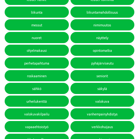
liikunta
liikuntamahdollisuus
messut
nimimuutos
nuoret
näyttely
ohjelmakausi
opintomatka
perhetapahtuma
pyhäjärviseutu
roskaaminen
seniorit
sähkö
säkylä
urheilukenttä
valokuva
valokuvakilpailu
vanhempainyhdistys
vapaaehtoistyö
verkkohuijaus