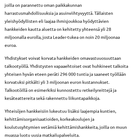
joilla on parannettu oman paikkakunnan
harrastusmahdollisuuksia ja asuinviihtyvyyttä. Tällaisten
yleishyödyllisten eli laajaa ihmisjoukkoa hyödyttävien
hankkeiden kautta aluetta on kehitetty yhteensä yli 28
miljoonalla eurolla, josta Leader-tukea on noin 20 miljoonaa
euroa.
Yhdistykset voivat korvata hankkeiden omavastuuosuuttaan
talkootyöllä. Yhdistysten vapaaehtoiset ovat huhkineet talkoita
yhteisen hyvän eteen peräti 296 000 tuntia ja saaneet työllään
korvatuksi pitkälti yli 3 miljoonan euron kustannukset.
Talkootöillä on esimerkiksi kunnostettu retkeilyreittejä ja
kesäteattereita sekä rakennettu liikuntapaikkoja.
Yhteisöjen hankkeisiin lukeutuu lisäksi laajempia kuntien,
kehittämisorganisaatioiden, korkeakoulujen ja
koulutusyhtymien vetämiä kehittämishankkeita, joilla on muun
muassa luotu uusia matkailupalveluita.