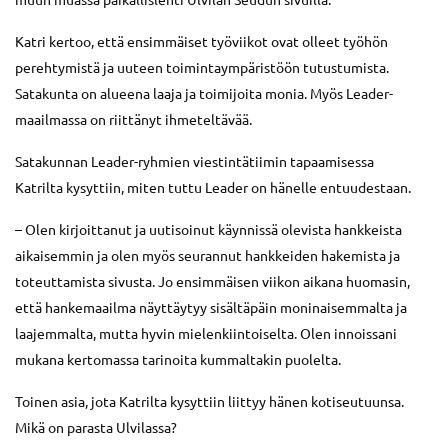
Katri kertoo, että ensimmäiset työviikot ovat olleet työhön
perehtymistä ja uuteen toimintaympäristöön tutustumista.
Satakunta on alueena laaja ja toimijoita monia. Myös Leader-
maailmassa on riittänyt ihmeteltävää.
Satakunnan Leader-ryhmien viestintätiimin tapaamisessa
Katrilta kysyttiin, miten tuttu Leader on hänelle entuudestaan.
– Olen kirjoittanut ja uutisoinut käynnissä olevista hankkeista
aikaisemmin ja olen myös seurannut hankkeiden hakemista ja
toteuttamista sivusta. Jo ensimmäisen viikon aikana huomasin,
että hankemaailma näyttäytyy sisältäpäin moninaisemmalta ja
laajemmalta, mutta hyvin mielenkiintoiselta. Olen innoissani
mukana kertomassa tarinoita kummaltakin puolelta.
Toinen asia, jota Katrilta kysyttiin liittyy hänen kotiseutuunsa.
Mikä on parasta Ulvilassa?