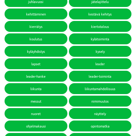
juhlavuosi
jätelajittelu
kehittäminen
kestävä kehitys
kierrätys
kiertotalous
koulutus
kylätoiminta
kyläyhdistys
kysely
lapset
leader
leader-hanke
leader-toiminta
liikunta
liikuntamahdollisuus
messut
nimimuutos
nuoret
näyttely
ohjelmakausi
opintomatka