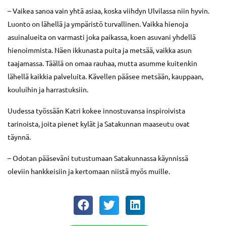
– Vaikea sanoa vain yhtä asiaa, koska viihdyn Ulvilassa niin hyvin.
Luonto on lähellä ja ympäristö turvallinen. Vaikka hienoja
asuinalueita on varmasti joka paikassa, koen asuvani yhdellä
hienoimmista. Näen ikkunasta puita ja metsää, vaikka asun
taajamassa. Täällä on omaa rauhaa, mutta asumme kuitenkin
lähellä kaikkia palveluita. Kävellen pääsee metsään, kauppaan,
kouluihin ja harrastuksiin.
Uudessa työssään Katri kokee innostuvansa inspiroivista
tarinoista, joita pienet kylät ja Satakunnan maaseutu ovat
täynnä.
– Odotan pääseväni tutustumaan Satakunnassa käynnissä
oleviin hankkeisiin ja kertomaan niistä myös muille.