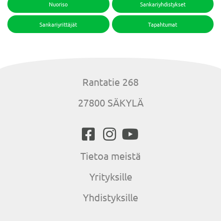
Nuoriso
Sankariyhdistykset
Sankariyrittäjät
Tapahtumat
Rantatie 268
27800 SÄKYLÄ
Tietoa meistä
Yrityksille
Yhdistyksille