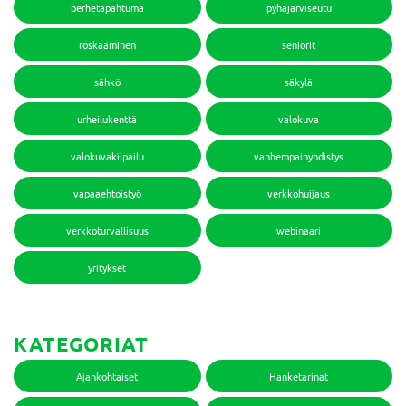
perhetapahtuma
pyhäjärviseutu
roskaaminen
seniorit
sähkö
säkylä
urheilukenttä
valokuva
valokuvakilpailu
vanhempainyhdistys
vapaaehtoistyö
verkkohuijaus
verkkoturvallisuus
webinaari
yritykset
KATEGORIAT
Ajankohtaiset
Hanketarinat