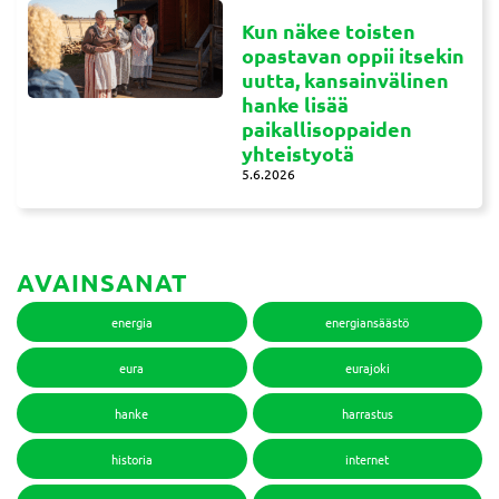
Kun näkee toisten
opastavan oppii itsekin
uutta, kansainvälinen
hanke lisää
paikallisoppaiden
yhteistyotä
5.6.2026
AVAINSANAT
energia
energiansäästö
eura
eurajoki
hanke
harrastus
historia
internet