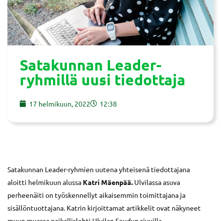
Satakunnan Leader-
ryhmillä uusi tiedottaja
17 helmikuun, 2022
12:38
Satakunnan Leader-ryhmien uutena yhteisenä tiedottajana
aloitti helmikuun alussa
Katri Mäenpää.
Ulvilassa asuva
perheenäiti on työskennellyt aikaisemmin toimittajana ja
sisällöntuottajana. Katrin kirjoittamat artikkelit ovat näkyneet
muun muassa paikallislehti Ulvilan Seudun sivuilla.