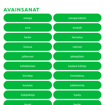
AVAINSANAT
energia
energiansäästö
eura
eurajoki
hanke
harrastus
historia
internet
juhlavuosi
jätelajittelu
kehittäminen
kestävä kehitys
kierrätys
kiertotalous
koulutus
kylätoiminta
kyläyhdistys
kysely
lapset
leader