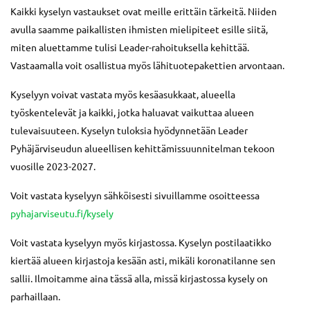
Kaikki kyselyn vastaukset ovat meille erittäin tärkeitä. Niiden
avulla saamme paikallisten ihmisten mielipiteet esille siitä,
miten aluettamme tulisi Leader-rahoituksella kehittää.
Vastaamalla voit osallistua myös lähituotepakettien arvontaan.
Kyselyyn voivat vastata myös kesäasukkaat, alueella
työskentelevät ja kaikki, jotka haluavat vaikuttaa alueen
tulevaisuuteen. Kyselyn tuloksia hyödynnetään Leader
Pyhäjärviseudun alueellisen kehittämissuunnitelman tekoon
vuosille 2023-2027.
Voit vastata kyselyyn sähköisesti sivuillamme osoitteessa
pyhajarviseutu.fi/kysely
Voit vastata kyselyyn myös kirjastossa. Kyselyn postilaatikko
kiertää alueen kirjastoja kesään asti, mikäli koronatilanne sen
sallii. Ilmoitamme aina tässä alla, missä kirjastossa kysely on
parhaillaan.