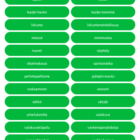
leader-hanke
leader-toiminta
liikunta
liikuntamahdollisuus
messut
nimimuutos
nuoret
näyttely
ohjelmakausi
opintomatka
perhetapahtuma
pyhäjärviseutu
roskaaminen
seniorit
sähkö
säkylä
urheilukenttä
valokuva
valokuvakilpailu
vanhempainyhdistys