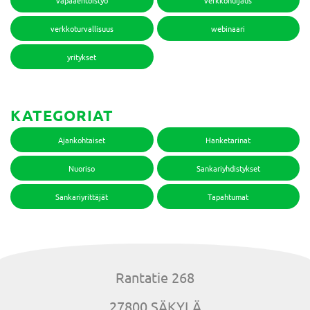
vapaaehtoistyö
verkkohuijaus
verkkoturvallisuus
webinaari
yritykset
KATEGORIAT
Ajankohtaiset
Hanketarinat
Nuoriso
Sankariyhdistykset
Sankariyrittäjät
Tapahtumat
Rantatie 268
27800 SÄKYLÄ