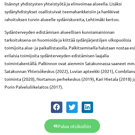
lisännyt yhdistysten yhteistyötä ja elinvoimaa alueella. Lisäksi
sydänyhdistykset osallistuivat teemahankkeisiin ja hankkivat
rahoituksen turvin alueelle sydäniskureita, Lehtimäki kertoo.
Sydänterveyden edistämisen alueellisen kunniamaininnan
tarkoituksena on huomioida ja kiittää sydänjärjestöjen ulkopuolisia
toimijoita alue- ja paikallistasolla. Palkitsemisella halutaan nostaa es
erilaisia toimijoita sydänterveyden edistämisen laajalla
toimintakentällä. Palkinnon ovat aiemmin Satakunnassa saaneet mm
Satakunnan Yhteisökeskus (2022), Luvian apteekki (2021), Combilans
toiminta (2020), Nortamon perhekeskus (2019), Kari Hietala (2018) j
Porin Palveluliikelaitos (2017).
Palaa otsikoihin