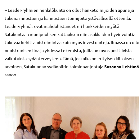
– Leader-ryhmien henkilökunta on ollut hanketoimijoiden apuna ja
tukena innostaen ja kannustaen toimijoita ystävällisellä otteella.
Leader-ryhmät ovat mahdollistaneet eri hankkeiden myötä
Satakuntaan monipuolisen kattauksen niin asukkaiden hyvinvointia
tukevaa kehittämistoimintaa kuin myös investointeja. Ilmassa on oll
onnistumisen iloa ja yhdessä tekemistä, joilla on myös positiivisia
vaikutuksia sydänterveyteen. Tämä, jos mikä on erityisen kiitoksen
arvoinen, Satakunnan sydänpiirin toiminnanjohtaja
Susanna Lehtimä
sanoo.