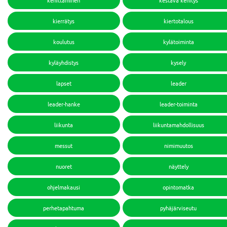
kehittäminen
kestävä kehitys
kierrätys
kiertotalous
koulutus
kylätoiminta
kyläyhdistys
kysely
lapset
leader
leader-hanke
leader-toiminta
liikunta
liikuntamahdollisuus
messut
nimimuutos
nuoret
näyttely
ohjelmakausi
opintomatka
perhetapahtuma
pyhäjärviseutu