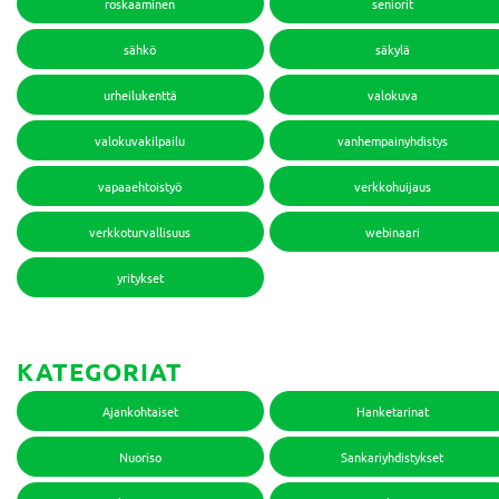
roskaaminen
seniorit
sähkö
säkylä
urheilukenttä
valokuva
valokuvakilpailu
vanhempainyhdistys
vapaaehtoistyö
verkkohuijaus
verkkoturvallisuus
webinaari
yritykset
KATEGORIAT
Ajankohtaiset
Hanketarinat
Nuoriso
Sankariyhdistykset