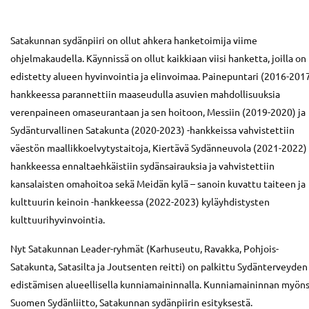
Satakunnan sydänpiiri on ollut ahkera hanketoimija viime
ohjelmakaudella. Käynnissä on ollut kaikkiaan viisi hanketta, joilla on
edistetty alueen hyvinvointia ja elinvoimaa. Painepuntari (2016-2017
hankkeessa parannettiin maaseudulla asuvien mahdollisuuksia
verenpaineen omaseurantaan ja sen hoitoon, Messiin (2019-2020) ja
Sydänturvallinen Satakunta (2020-2023) -hankkeissa vahvistettiin
väestön maallikkoelvytystaitoja, Kiertävä Sydänneuvola (2021-2022) 
hankkeessa ennaltaehkäistiin sydänsairauksia ja vahvistettiin
kansalaisten omahoitoa sekä Meidän kylä – sanoin kuvattu taiteen ja
kulttuurin keinoin -hankkeessa (2022-2023) kyläyhdistysten
kulttuurihyvinvointia.
Nyt Satakunnan Leader-ryhmät (Karhuseutu, Ravakka, Pohjois-
Satakunta, Satasilta ja Joutsenten reitti) on palkittu Sydänterveyden
edistämisen alueellisella kunniamaininnalla. Kunniamaininnan myöns
Suomen Sydänliitto, Satakunnan sydänpiirin esityksestä.