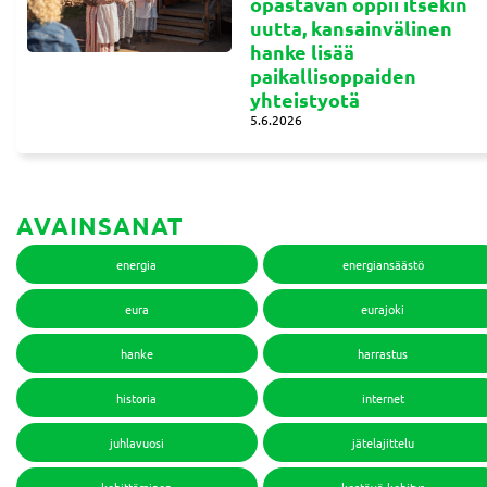
opastavan oppii itsekin
uutta, kansainvälinen
hanke lisää
paikallisoppaiden
yhteistyotä
5.6.2026
AVAINSANAT
energia
energiansäästö
eura
eurajoki
hanke
harrastus
historia
internet
juhlavuosi
jätelajittelu