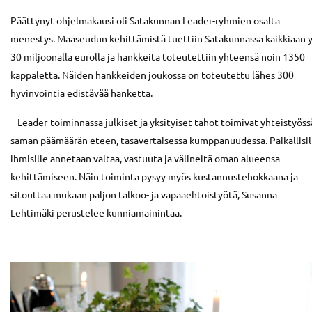
Päättynyt ohjelmakausi oli Satakunnan Leader-ryhmien osalta
menestys. Maaseudun kehittämistä tuettiin Satakunnassa kaikkiaan y
30 miljoonalla eurolla ja hankkeita toteutettiin yhteensä noin 1350
kappaletta. Näiden hankkeiden joukossa on toteutettu lähes 300
hyvinvointia edistävää hanketta.
– Leader-toiminnassa julkiset ja yksityiset tahot toimivat yhteistyöss
saman päämäärän eteen, tasavertaisessa kumppanuudessa. Paikallisil
ihmisille annetaan valtaa, vastuuta ja välineitä oman alueensa
kehittämiseen. Näin toiminta pysyy myös kustannustehokkaana ja
sitouttaa mukaan paljon talkoo- ja vapaaehtoistyötä, Susanna
Lehtimäki perustelee kunniamainintaa.