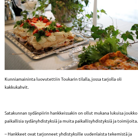
Kunniamaininta luovutettiin Toukarin tilalla, jossa tarjolla oli
kakkukahvit.
Satakunnan sydänpiirin hankkeissakin on ollut mukana lukuisa joukko
paikallisia sydänyhdistyksiä ja muita paikallisyhdistyksiä ja toimijoita.
– Hankkeet ovat tarjonneet yhdistyksille uudenlaista tekemistä ja