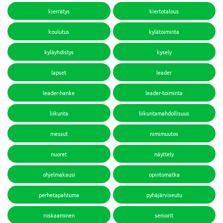
kierrätys
kiertotalous
koulutus
kylätoiminta
kyläyhdistys
kysely
lapset
leader
leader-hanke
leader-toiminta
liikunta
liikuntamahdollisuus
messut
nimimuutos
nuoret
näyttely
ohjelmakausi
opintomatka
perhetapahtuma
pyhäjärviseutu
roskaaminen
seniorit