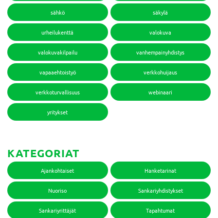
sähkö
säkylä
urheilukenttä
valokuva
valokuvakilpailu
vanhempainyhdistys
vapaaehtoistyö
verkkohuijaus
verkkoturvallisuus
webinaari
yritykset
KATEGORIAT
Ajankohtaiset
Hanketarinat
Nuoriso
Sankariyhdistykset
Sankariyrittäjät
Tapahtumat