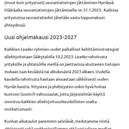
(muut kuin yritystuet) seurantatietojen jättäminen Hyrrässä.
Määräaika seurantatietojen jättämiselle on 31.1.2023. Kaikissa
yritystuissa seurantatiedot jätetään vasta loppumaksun
yhteydessä.
Uusi ohjelmakausi 2023-2027
Kaikkien Leader-ryhmien uudet paikalliset kehittämisstrategiat
allekirjoitetaan Säätytalolla 10.2.2023. Leader-rahoitusta
yrityksille ja yhteisöille meillä on jaettavissa alustavien tietojen
mukaan taas keväästä tai alkukesästä 2023 alkaen. Uudella
kaudella rahoitusta haetaan ainoastaan sähköisesti uuden
Hyrrän kautta. Yritysten ja yhdistysten onkin hyvä hoitaa
kuntoon Suomi.fi-valtuusasiat, jotta järjestelmän käyttö
onnistuu kaikkien allekirjoitusoikeudellisten osalta
mutkattomasti.
Kunhan aikataulut paremmin selviävät, tiedotamme niistä
aktiivisesti sekä verkkosivuillamme että sosiaalisen median