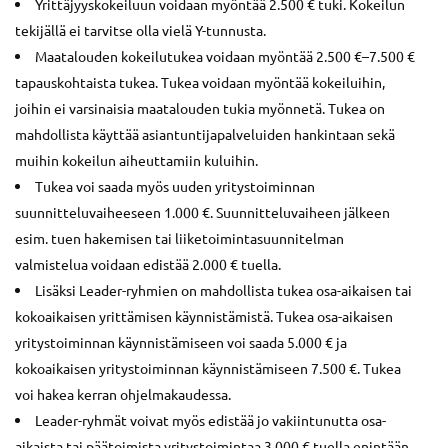
Yrittäjyyskokeiluun voidaan myöntää 2.500 € tuki. Kokeilun
tekijällä ei tarvitse olla vielä Y-tunnusta.
Maatalouden kokeilutukea voidaan myöntää 2.500 €–7.500 €
tapauskohtaista tukea. Tukea voidaan myöntää kokeiluihin,
joihin ei varsinaisia maatalouden tukia myönnetä. Tukea on
mahdollista käyttää asiantuntijapalveluiden hankintaan sekä
muihin kokeilun aiheuttamiin kuluihin.
Tukea voi saada myös uuden yritystoiminnan
suunnitteluvaiheeseen 1.000 €. Suunnitteluvaiheen jälkeen
esim. tuen hakemisen tai liiketoimintasuunnitelman
valmistelua voidaan edistää 2.000 € tuella.
Lisäksi Leader-ryhmien on mahdollista tukea osa-aikaisen tai
kokoaikaisen yrittämisen käynnistämistä. Tukea osa-aikaisen
yritystoiminnan käynnistämiseen voi saada 5.000 € ja
kokoaikaisen yritystoiminnan käynnistämiseen 7.500 €. Tukea
voi hakea kerran ohjelmakaudessa.
Leader-ryhmät voivat myös edistää jo vakiintunutta osa-
aikaista tai päätoimista yritystoimintaa 3.000 € tuella enintään