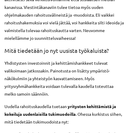
kanavissa. Viestintäkanaviin tulee tietoa myös uuden
ohjelmakauden rahoitusvälineistä ja -muodoista. Eli vaikkei
rahoitushakemuksia voi vielä jättää, voi hankkeita silti ideoida ja
valmistella tulevaa rahoituskautta varten. Neuvomme
mielellämme jo suunnitteluvaiheessa!
Mitä tiedetään jo nyt uusista työkaluista?
Yhdistysten investoinnit ja kehittämishankkeet tulevat
valikoimaan jatkossakin. Painotusta on lisätty ympäristö-
näkökulmiin ja yhteistyön kasvattamiseen. Myös
yritysryhmähankkeita voidaan tulevalla kaudella toteuttaa
melko samoin säännöin.
Uudella rahoituskaudella tuetaan
yritysten kehittämistä ja
kokeiluja uudenlaisilla tukimuodoilla
. Ohessa kurkistus siihen,
mitä tiedetään tukimuodoista nyt: