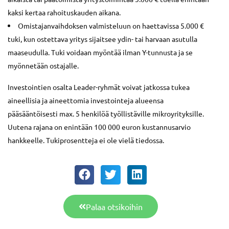
kaksi kertaa rahoituskauden aikana.
Omistajanvaihdoksen valmisteluun on haettavissa 5.000 €
tuki, kun ostettava yritys sijaitsee ydin- tai harvaan asutulla
maaseudulla. Tuki voidaan myöntää ilman Y-tunnusta ja se
myönnetään ostajalle.
Investointien osalta Leader-ryhmät voivat jatkossa tukea
aineellisia ja aineettomia investointeja alueensa
pääsääntöisesti max. 5 henkilöä työllistäville mikroyrityksille.
Uutena rajana on enintään 100 000 euron kustannusarvio
hankkeelle. Tukiprosentteja ei ole vielä tiedossa.
Palaa otsikoihin