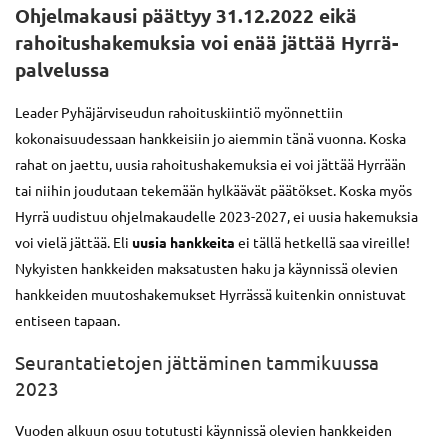
Ohjelmakausi päättyy 31.12.2022 eikä
rahoitushakemuksia voi enää jättää Hyrrä-
palvelussa
Leader Pyhäjärviseudun rahoituskiintiö myönnettiin
kokonaisuudessaan hankkeisiin jo aiemmin tänä vuonna. Koska
rahat on jaettu, uusia rahoitushakemuksia ei voi jättää Hyrrään
tai niihin joudutaan tekemään hylkäävät päätökset. Koska myös
Hyrrä uudistuu ohjelmakaudelle 2023-2027, ei uusia hakemuksia
voi vielä jättää. Eli
uusia hankkeita
ei tällä hetkellä saa vireille!
Nykyisten hankkeiden maksatusten haku ja käynnissä olevien
hankkeiden muutoshakemukset Hyrrässä kuitenkin onnistuvat
entiseen tapaan.
Seurantatietojen jättäminen tammikuussa
2023
Vuoden alkuun osuu totutusti käynnissä olevien hankkeiden