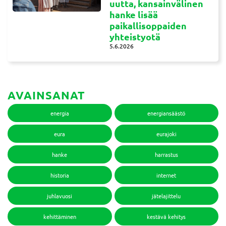
uutta, kansainvälinen
hanke lisää
paikallisoppaiden
yhteistyotä
5.6.2026
AVAINSANAT
energia
energiansäästö
eura
eurajoki
hanke
harrastus
historia
internet
juhlavuosi
jätelajittelu
kehittäminen
kestävä kehitys